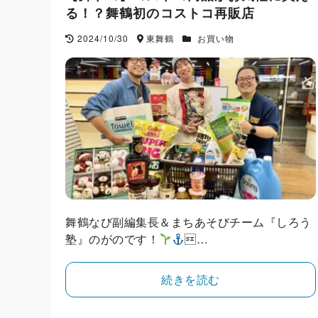
る！？舞鶴初のコストコ再販店
2024/10/30
東舞鶴
お買い物
舞鶴なび副編集長＆まちあそびチーム『しろう
塾』のがのです！
…
続きを読む