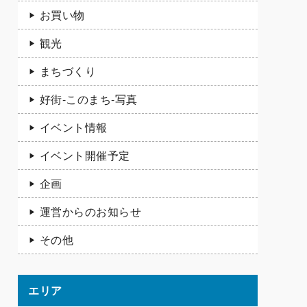
お買い物
観光
まちづくり
好街-このまち-写真
イベント情報
イベント開催予定
企画
運営からのお知らせ
その他
エリア