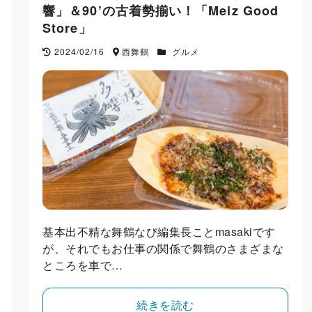
響」＆90’の古着勢揃い！「Meiz Good
Store」
2024/02/16
西舞鶴
グルメ
基本出不精な舞鶴なび編集長ことmasakiです
が、それでもお仕事の関係で舞鶴のさまざまな
ところを車で…
続きを読む