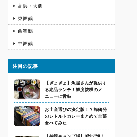
高浜・大飯
東舞鶴
西舞鶴
中舞鶴
注目の記事
【ぎょぎょ】魚屋さんが提供す
る絶品ランチ！鮮度抜群のメ
ニューに舌鼓
お土産選びの決定版！？舞鶴発
のレトルトカレーまとめて全部
食べてみた
【神崎キャンプ場】0秒で海！