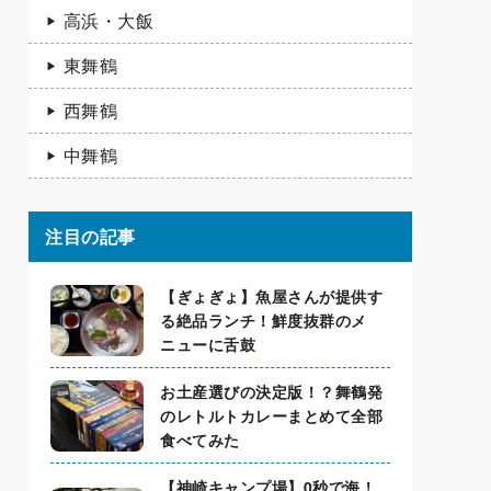
高浜・大飯
東舞鶴
西舞鶴
中舞鶴
注目の記事
【ぎょぎょ】魚屋さんが提供す
る絶品ランチ！鮮度抜群のメ
ニューに舌鼓
お土産選びの決定版！？舞鶴発
のレトルトカレーまとめて全部
食べてみた
【神崎キャンプ場】0秒で海！