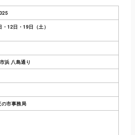
25
5日・12日・19日（土）
舞鶴市浜 八島通り
夜の市事務局