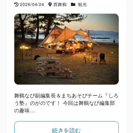
2026/04/24
西舞鶴
観光
舞鶴なび副編集長＆まちあそびチーム『しろ
う塾』のがのです！ 今回は舞鶴なび編集部
の趣味…
続きを読む