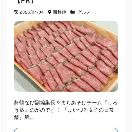
【PR】
2026/04/04
西舞鶴
グルメ
舞鶴なび副編集長＆まちあそびチーム『しろ
う塾』のがのです！ 『まいづる女子の日常
飯』第…