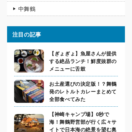
中舞鶴
注目の記事
【ぎょぎょ】魚屋さんが提供
する絶品ランチ！鮮度抜群の
メニューに舌鼓
お土産選びの決定版！？舞鶴
発のレトルトカレーまとめて
全部食べてみた
【神崎キャンプ場】0秒で
海！舞鶴野営部が行く広々サ
イトで日本海の絶景を望む奥