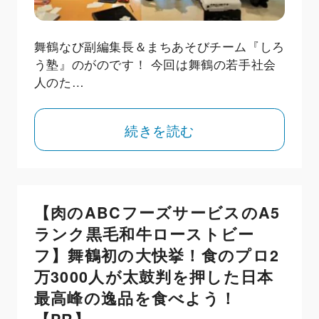
舞鶴なび副編集長＆まちあそびチーム『しろ
う塾』のがのです！ 今回は舞鶴の若手社会
人のた…
続きを読む
【肉のABCフーズサービスのA5
ランク黒毛和牛ローストビー
フ】舞鶴初の大快挙！食のプロ2
万3000人が太鼓判を押した日本
最高峰の逸品を食べよう！