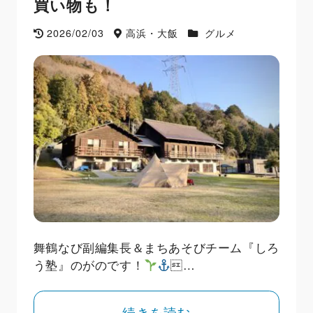
買い物も！
2026/02/03
高浜・大飯
グルメ
舞鶴なび副編集長＆まちあそびチーム『しろ
う塾』のがのです！
…
続きを読む