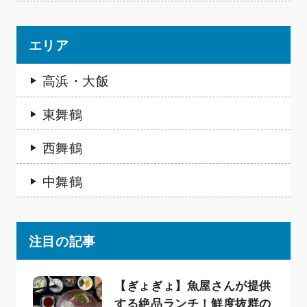
エリア
高浜・大飯
東舞鶴
西舞鶴
中舞鶴
注目の記事
【ぎょぎょ】魚屋さんが提供
する絶品ランチ！鮮度抜群の