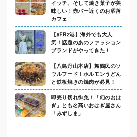
イッチ、そして焼き菓子が美
味しい！赤パー近くのお洒落
カフェ
【#FR2港】海外でも大人
気！話題のあのファッション
ブランドがやってきた！
【八島丹山本店】舞鶴民のソ
ウルフード！ホルモンうどん
と鉄板焼きの焼肉が必見！
即売り切れ御免！「幻のおは
ぎ」とも名高いおはぎ屋さん
「みずしま」