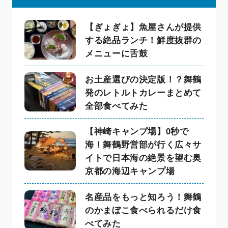
【ぎょぎょ】魚屋さんが提供
する絶品ランチ！鮮度抜群の
メニューに舌鼓
お土産選びの決定版！？舞鶴
発のレトルトカレーまとめて
全部食べてみた
【神崎キャンプ場】0秒で
海！舞鶴野営部が行く広々サ
イトで日本海の絶景を望む奥
京都の海辺キャンプ場
名産品をもっと知ろう！舞鶴
のかまぼこ食べられるだけ食
べてみた