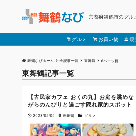
京都府舞鶴市のグル
グルメ
お買い物
観
舞鶴なびホーム
全記事一覧
東舞鶴
6ページ目
東舞鶴記事一覧
【古民家カフェ おくの丸】お庭を眺めな
がらのんびりと過ごす隠れ家的スポット
2023/02/05
東舞鶴
グルメ