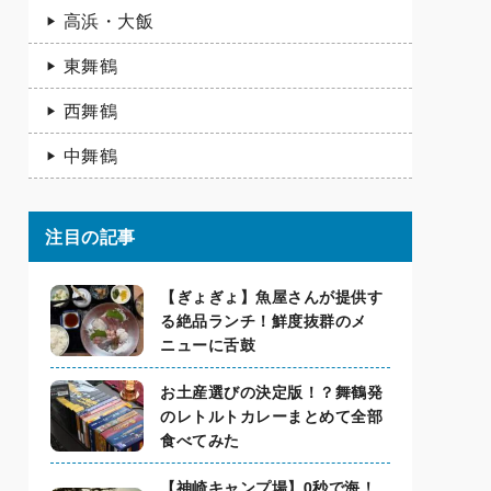
高浜・大飯
東舞鶴
西舞鶴
中舞鶴
注目の記事
【ぎょぎょ】魚屋さんが提供す
る絶品ランチ！鮮度抜群のメ
ニューに舌鼓
お土産選びの決定版！？舞鶴発
のレトルトカレーまとめて全部
食べてみた
【神崎キャンプ場】0秒で海！