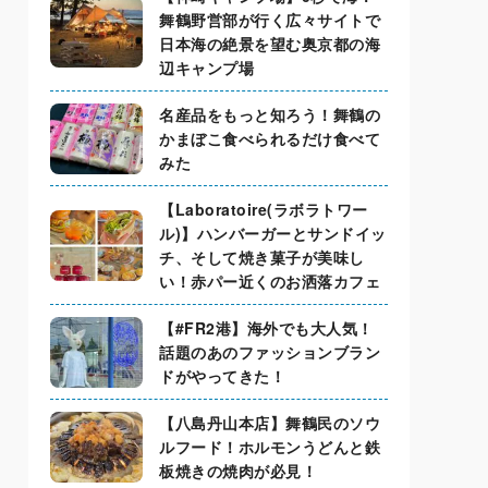
舞鶴野営部が行く広々サイトで
日本海の絶景を望む奥京都の海
辺キャンプ場
名産品をもっと知ろう！舞鶴の
かまぼこ食べられるだけ食べて
みた
【Laboratoire(ラボラトワー
ル)】ハンバーガーとサンドイッ
チ、そして焼き菓子が美味し
い！赤パー近くのお洒落カフェ
【#FR2港】海外でも大人気！
話題のあのファッションブラン
ドがやってきた！
【八島丹山本店】舞鶴民のソウ
ルフード！ホルモンうどんと鉄
板焼きの焼肉が必見！