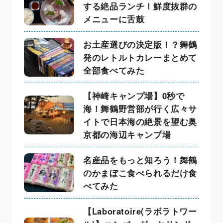
する絶品ランチ！鮮度抜群の
メニューに舌鼓
お土産選びの決定版！？舞鶴
発のレトルトカレーまとめて
全部食べてみた
【神崎キャンプ場】0秒で
海！舞鶴野営部が行く広々サ
イトで日本海の絶景を望む奥
京都の海辺キャンプ場
名産品をもっと知ろう！舞鶴
のかまぼこ食べられるだけ食
べてみた
【Laboratoire(ラボラトワー