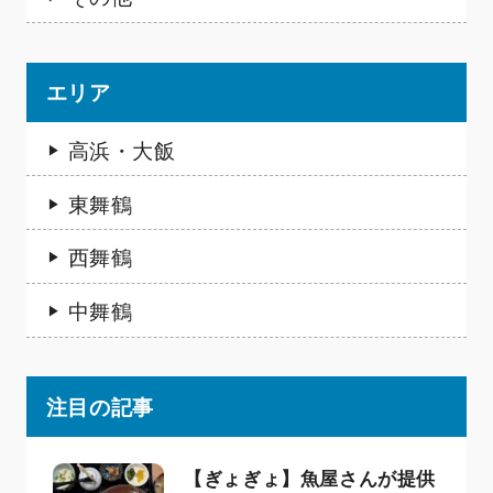
エリア
高浜・大飯
東舞鶴
西舞鶴
中舞鶴
注目の記事
【ぎょぎょ】魚屋さんが提供