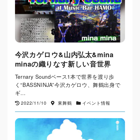
今沢カゲロウ&山内弘太&mina
minaの織りなす新しい音世界
Ternary Soundベース1本で世界を渡り歩
く“BASSNINJA”今沢カゲロウ、舞鶴出身で
ギ…
2022/11/10
東舞鶴
イベント情報