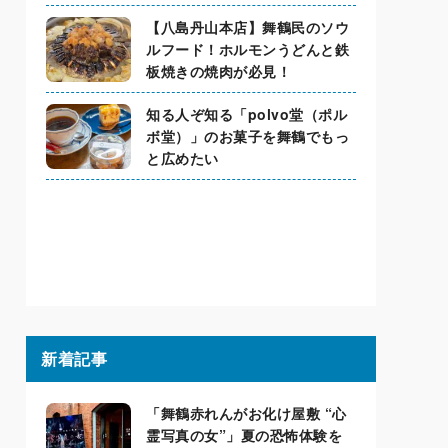
【八島丹山本店】舞鶴民のソウ
ルフード！ホルモンうどんと鉄
板焼きの焼肉が必見！
知る人ぞ知る「polvo堂（ポル
ボ堂）」のお菓子を舞鶴でもっ
と広めたい
新着記事
「舞鶴赤れんがお化け屋敷 “心
霊写真の女”」夏の恐怖体験を