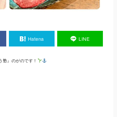
Hatena
LINE
う塾』のがのです！