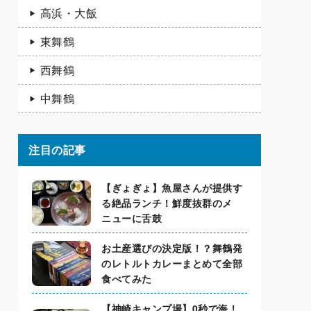
高浜・大飯
東舞鶴
西舞鶴
中舞鶴
注目の記事
【ぎょぎょ】魚屋さんが提供す
る絶品ランチ！鮮度抜群のメ
ニューに舌鼓
お土産選びの決定版！？舞鶴発
のレトルトカレーまとめて全部
食べてみた
【神崎キャンプ場】0秒で海！