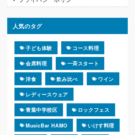
人気のタグ
子ども体験
コース料理
会席料理
一斉スタート
洋食
飲み比べ
ワイン
レディースウェア
青葉中学校区
ロックフェス
MusicBar HAMO
いけす料理