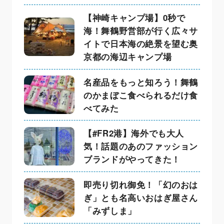
【神崎キャンプ場】0秒で
海！舞鶴野営部が行く広々サ
イトで日本海の絶景を望む奥
京都の海辺キャンプ場
名産品をもっと知ろう！舞鶴
のかまぼこ食べられるだけ食
べてみた
【#FR2港】海外でも大人
気！話題のあのファッション
ブランドがやってきた！
即売り切れ御免！「幻のおは
ぎ」とも名高いおはぎ屋さん
「みずしま」