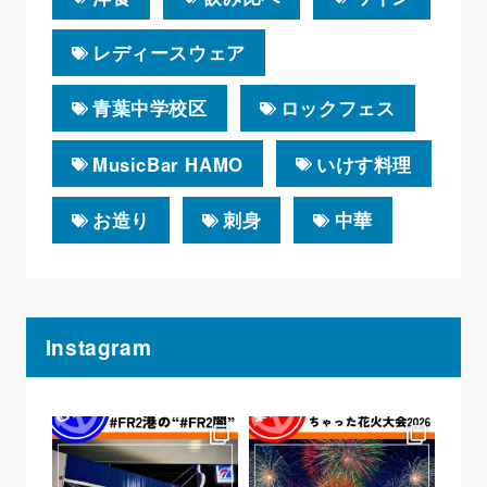
レディースウェア
青葉中学校区
ロックフェス
MusicBar HAMO
いけす料理
お造り
刺身
中華
Instagram