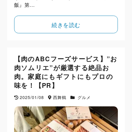
飯』第…
続きを読む
【肉のABCフーズサービス】”お
肉ソムリエ”が厳選する絶品お
肉。家庭にもギフトにもプロの
味を！【PR】
2025/01/08
西舞鶴
グルメ