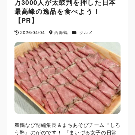
万3000人が太鼓判を押した日本
最高峰の逸品を食べよう！
【PR】
2026/04/04
西舞鶴
グルメ
舞鶴なび副編集長＆まちあそびチーム『しろ
う塾』のがのです！ 『まいづる女子の日常