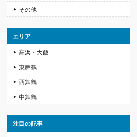
その他
エリア
高浜・大飯
東舞鶴
西舞鶴
中舞鶴
注目の記事