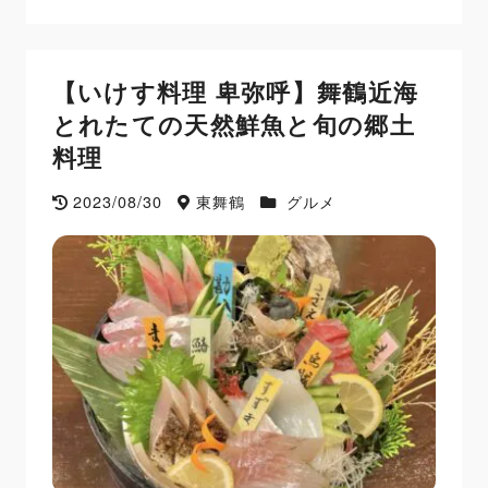
【いけす料理 卑弥呼】舞鶴近海
とれたての天然鮮魚と旬の郷土
料理
2023/08/30
東舞鶴
グルメ