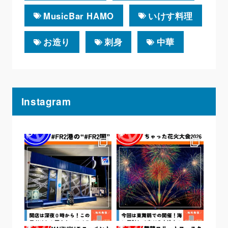
MusicBar HAMO
いけす料理
お造り
刺身
中華
Instagram