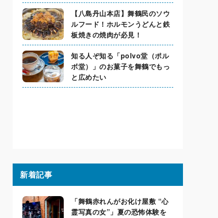
【八島丹山本店】舞鶴民のソウ
ルフード！ホルモンうどんと鉄
板焼きの焼肉が必見！
知る人ぞ知る「polvo堂（ポル
ボ堂）」のお菓子を舞鶴でもっ
と広めたい
新着記事
「舞鶴赤れんがお化け屋敷 “心
霊写真の女”」夏の恐怖体験を