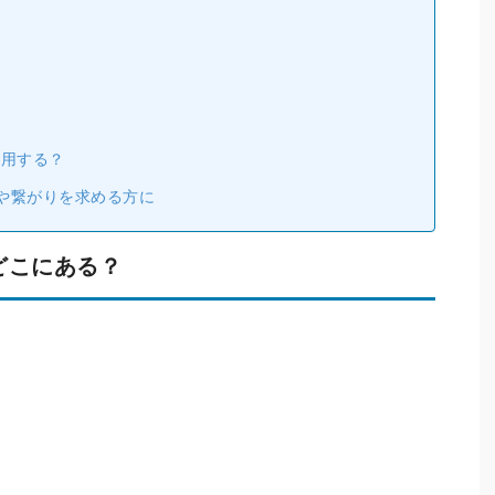
？
？
って利用する？
や繋がりを求める方に
RUはどこにある？