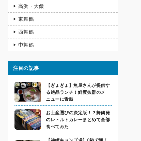
高浜・大飯
東舞鶴
西舞鶴
中舞鶴
注目の記事
【ぎょぎょ】魚屋さんが提供す
る絶品ランチ！鮮度抜群のメ
ニューに舌鼓
お土産選びの決定版！？舞鶴発
のレトルトカレーまとめて全部
食べてみた
【神崎キャンプ場】0秒で海！