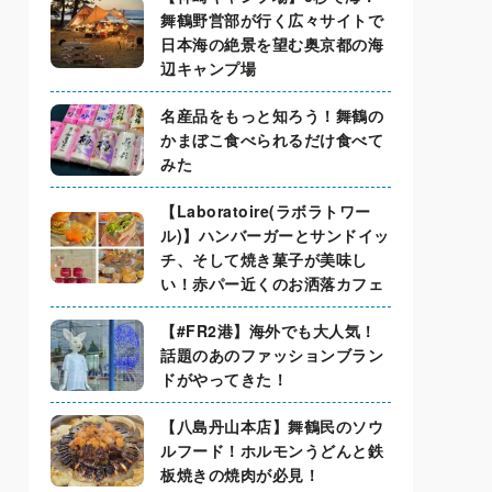
舞鶴野営部が行く広々サイトで
日本海の絶景を望む奥京都の海
辺キャンプ場
名産品をもっと知ろう！舞鶴の
かまぼこ食べられるだけ食べて
みた
【Laboratoire(ラボラトワー
ル)】ハンバーガーとサンドイッ
チ、そして焼き菓子が美味し
い！赤パー近くのお洒落カフェ
【#FR2港】海外でも大人気！
話題のあのファッションブラン
ドがやってきた！
【八島丹山本店】舞鶴民のソウ
ルフード！ホルモンうどんと鉄
板焼きの焼肉が必見！