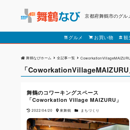
京都府舞鶴市のグル
グルメ
お買い物
観
舞鶴なびホーム
全記事一覧
CoworkationVillageMAIZUR
「CoworkationVillageMAIZ
舞鶴のコワーキングスペース
「Coworkation Village ​MAIZURU」
2022/04/20
東舞鶴
まちづくり