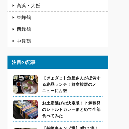
高浜・大飯
東舞鶴
西舞鶴
中舞鶴
注目の記事
【ぎょぎょ】魚屋さんが提供す
る絶品ランチ！鮮度抜群のメ
ニューに舌鼓
お土産選びの決定版！？舞鶴発
のレトルトカレーまとめて全部
食べてみた
【神崎キャンプ場】0秒で海！