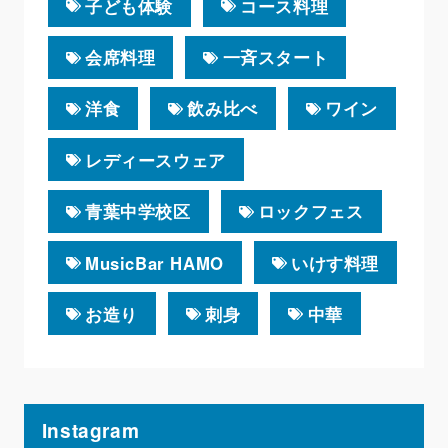
子ども体験
コース料理
会席料理
一斉スタート
洋食
飲み比べ
ワイン
レディースウェア
青葉中学校区
ロックフェス
MusicBar HAMO
いけす料理
お造り
刺身
中華
Instagram