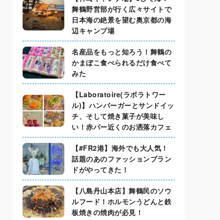
舞鶴野営部が行く広々サイトで
日本海の絶景を望む奥京都の海
辺キャンプ場
名産品をもっと知ろう！舞鶴の
かまぼこ食べられるだけ食べて
みた
【Laboratoire(ラボラトワー
ル)】ハンバーガーとサンドイッ
チ、そして焼き菓子が美味し
い！赤パー近くのお洒落カフェ
【#FR2港】海外でも大人気！
話題のあのファッションブラン
ドがやってきた！
【八島丹山本店】舞鶴民のソウ
ルフード！ホルモンうどんと鉄
板焼きの焼肉が必見！