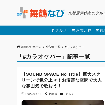
京都府舞鶴市のグル
グルメ
お買い物
観
舞鶴なびホーム
全記事一覧
#カラオケバー
「#カラオケバー」記事一覧
【SOUND SPACE No Title】巨大スク
リーンで気分上々！お洒落な空間で大人
な雰囲気で歌おう！
2024/01/22
東舞鶴
グルメ