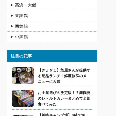
高浜・大飯
東舞鶴
西舞鶴
中舞鶴
注目の記事
【ぎょぎょ】魚屋さんが提供す
る絶品ランチ！鮮度抜群のメ
ニューに舌鼓
お土産選びの決定版！？舞鶴発
のレトルトカレーまとめて全部
食べてみた
【神崎キャンプ場】0秒で海！