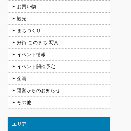
お買い物
観光
まちづくり
好街-このまち-写真
イベント情報
イベント開催予定
企画
運営からのお知らせ
その他
エリア