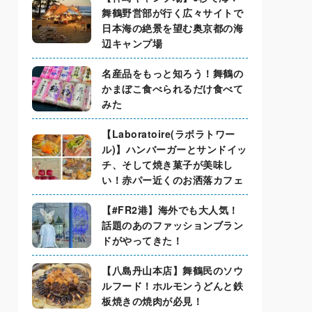
舞鶴野営部が行く広々サイトで
日本海の絶景を望む奥京都の海
辺キャンプ場
名産品をもっと知ろう！舞鶴の
かまぼこ食べられるだけ食べて
みた
【Laboratoire(ラボラトワー
ル)】ハンバーガーとサンドイッ
チ、そして焼き菓子が美味し
い！赤パー近くのお洒落カフェ
【#FR2港】海外でも大人気！
話題のあのファッションブラン
ドがやってきた！
【八島丹山本店】舞鶴民のソウ
ルフード！ホルモンうどんと鉄
板焼きの焼肉が必見！