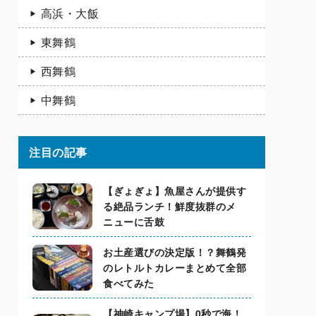
高浜・大飯
東舞鶴
西舞鶴
中舞鶴
注目の記事
【ぎょぎょ】魚屋さんが提供す
る絶品ランチ！鮮度抜群のメ
ニューに舌鼓
お土産選びの決定版！？舞鶴発
のレトルトカレーまとめて全部
食べてみた
【神崎キャンプ場】0秒で海！