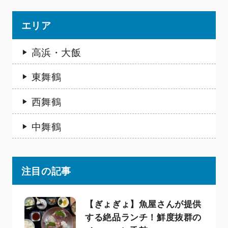
エリア
高浜・大飯
東舞鶴
西舞鶴
中舞鶴
注目の記事
【ぎょぎょ】魚屋さんが提供
する絶品ランチ！鮮度抜群の