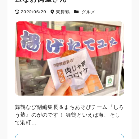
2022/06/29
東舞鶴
グルメ
舞鶴なび副編集長＆まちあそびチーム『しろ
う塾』のがのです！ 舞鶴といえば海、そし
て港町…