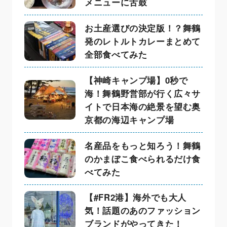
メニューに舌鼓
お土産選びの決定版！？舞鶴
発のレトルトカレーまとめて
全部食べてみた
【神崎キャンプ場】0秒で
海！舞鶴野営部が行く広々サ
イトで日本海の絶景を望む奥
京都の海辺キャンプ場
名産品をもっと知ろう！舞鶴
のかまぼこ食べられるだけ食
べてみた
【#FR2港】海外でも大人
気！話題のあのファッション
ブランドがやってきた！