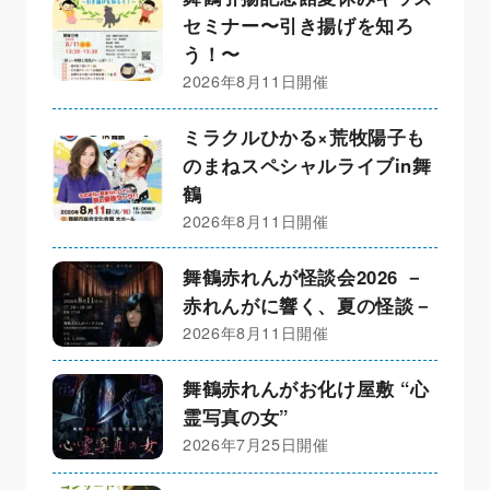
セミナー〜引き揚げを知ろ
う！〜
2026年8月11日開催
ミラクルひかる×荒牧陽子も
のまねスペシャルライブin舞
鶴
2026年8月11日開催
舞鶴赤れんが怪談会2026 －
赤れんがに響く、夏の怪談－
2026年8月11日開催
舞鶴赤れんがお化け屋敷 “心
霊写真の女”
2026年7月25日開催