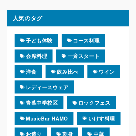
人気のタグ
子ども体験
コース料理
会席料理
一斉スタート
洋食
飲み比べ
ワイン
レディースウェア
青葉中学校区
ロックフェス
MusicBar HAMO
いけす料理
お造り
刺身
中華