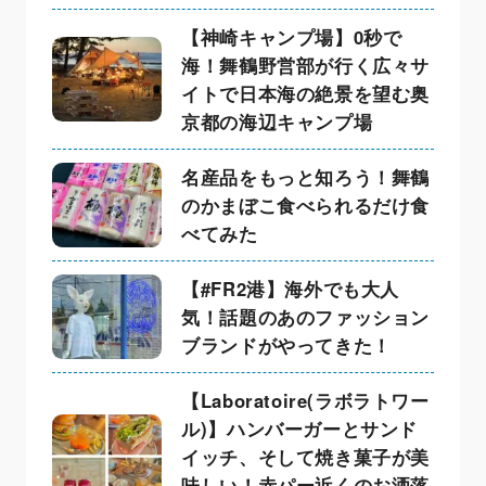
【神崎キャンプ場】0秒で
海！舞鶴野営部が行く広々サ
イトで日本海の絶景を望む奥
京都の海辺キャンプ場
名産品をもっと知ろう！舞鶴
のかまぼこ食べられるだけ食
べてみた
【#FR2港】海外でも大人
気！話題のあのファッション
ブランドがやってきた！
【Laboratoire(ラボラトワー
ル)】ハンバーガーとサンド
イッチ、そして焼き菓子が美
味しい！赤パー近くのお洒落