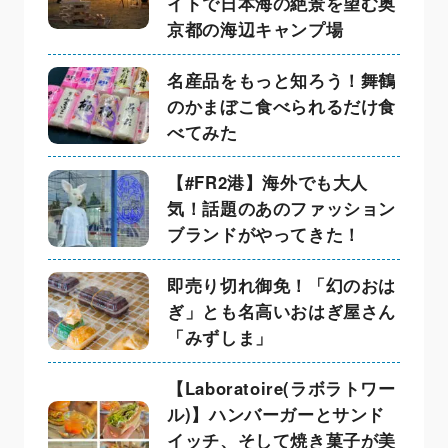
イトで日本海の絶景を望む奥
京都の海辺キャンプ場
名産品をもっと知ろう！舞鶴
のかまぼこ食べられるだけ食
べてみた
【#FR2港】海外でも大人
気！話題のあのファッション
ブランドがやってきた！
即売り切れ御免！「幻のおは
ぎ」とも名高いおはぎ屋さん
「みずしま」
【Laboratoire(ラボラトワー
ル)】ハンバーガーとサンド
イッチ、そして焼き菓子が美