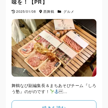
味を！【PR】
2025/01/08
西舞鶴
グルメ
舞鶴なび副編集長＆まちあそびチーム『しろ
う塾』のがのです！
…
続きを読む