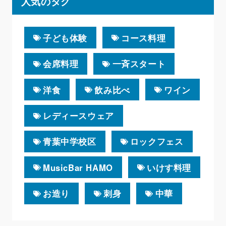
人気のタグ
子ども体験
コース料理
会席料理
一斉スタート
洋食
飲み比べ
ワイン
レディースウェア
青葉中学校区
ロックフェス
MusicBar HAMO
いけす料理
お造り
刺身
中華