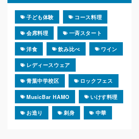
子ども体験
コース料理
会席料理
一斉スタート
洋食
飲み比べ
ワイン
レディースウェア
青葉中学校区
ロックフェス
MusicBar HAMO
いけす料理
お造り
刺身
中華