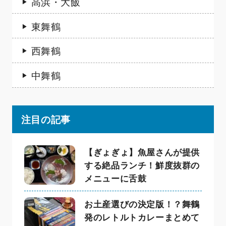
高浜・大飯
東舞鶴
西舞鶴
中舞鶴
注目の記事
【ぎょぎょ】魚屋さんが提供
する絶品ランチ！鮮度抜群の
メニューに舌鼓
お土産選びの決定版！？舞鶴
発のレトルトカレーまとめて