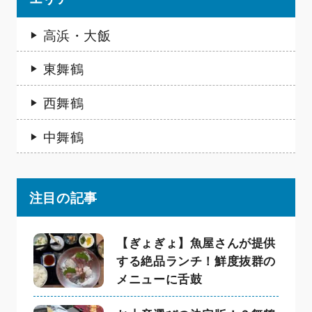
高浜・大飯
東舞鶴
西舞鶴
中舞鶴
注目の記事
【ぎょぎょ】魚屋さんが提供
する絶品ランチ！鮮度抜群の
メニューに舌鼓