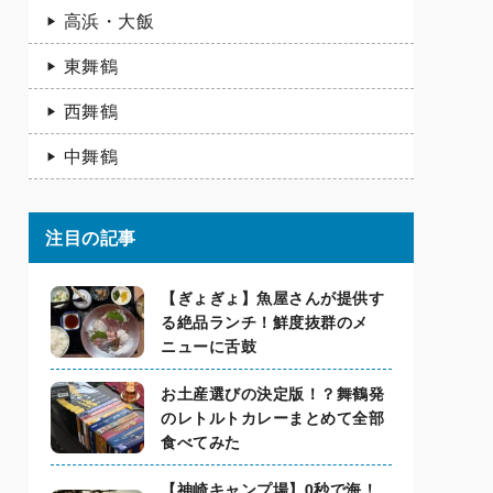
高浜・大飯
東舞鶴
西舞鶴
中舞鶴
注目の記事
【ぎょぎょ】魚屋さんが提供す
る絶品ランチ！鮮度抜群のメ
ニューに舌鼓
お土産選びの決定版！？舞鶴発
のレトルトカレーまとめて全部
食べてみた
【神崎キャンプ場】0秒で海！