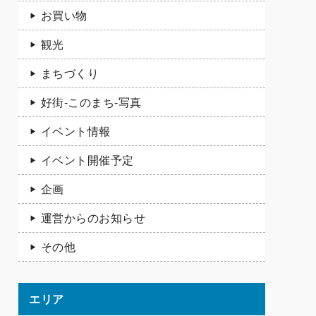
お買い物
観光
まちづくり
好街-このまち-写真
イベント情報
イベント開催予定
企画
運営からのお知らせ
その他
エリア