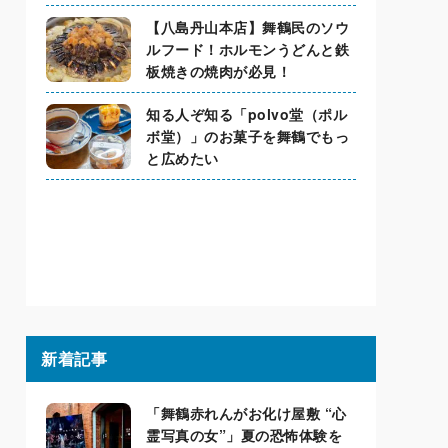
【八島丹山本店】舞鶴民のソウ
ルフード！ホルモンうどんと鉄
板焼きの焼肉が必見！
知る人ぞ知る「polvo堂（ポル
ボ堂）」のお菓子を舞鶴でもっ
と広めたい
新着記事
「舞鶴赤れんがお化け屋敷 “心
霊写真の女”」夏の恐怖体験を