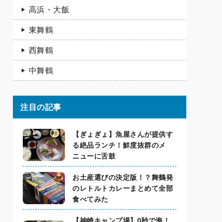
高浜・大飯
東舞鶴
西舞鶴
中舞鶴
注目の記事
【ぎょぎょ】魚屋さんが提供す
る絶品ランチ！鮮度抜群のメ
ニューに舌鼓
お土産選びの決定版！？舞鶴発
のレトルトカレーまとめて全部
食べてみた
【神崎キャンプ場】0秒で海！