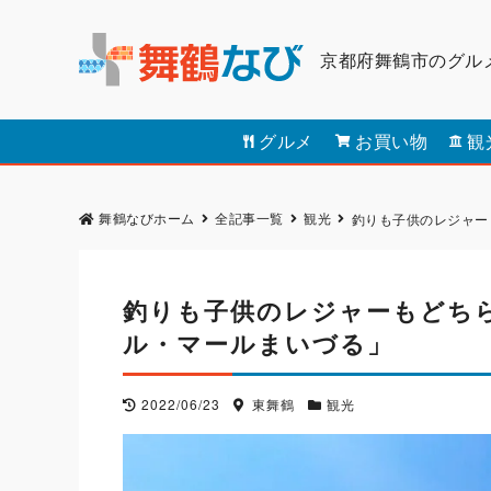
京都府舞鶴市のグル
グルメ
お買い物
観
舞鶴なびホーム
全記事一覧
観光
釣りも子供のレジャー
釣りも子供のレジャーもどち
ル・マールまいづる」
2022/06/23
東舞鶴
観光