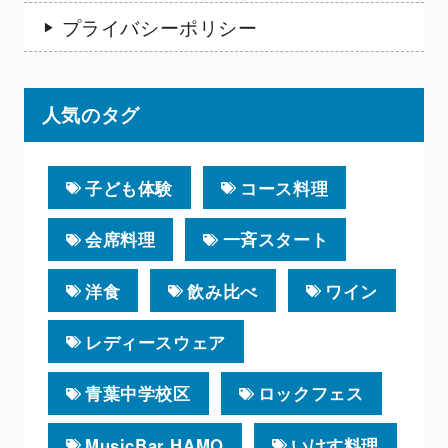
プライバシーポリシー
人気のタグ
子ども体験
コース料理
会席料理
一斉スタート
洋食
飲み比べ
ワイン
レディースウェア
青葉中学校区
ロックフェス
MusicBar HAMO
いけす料理