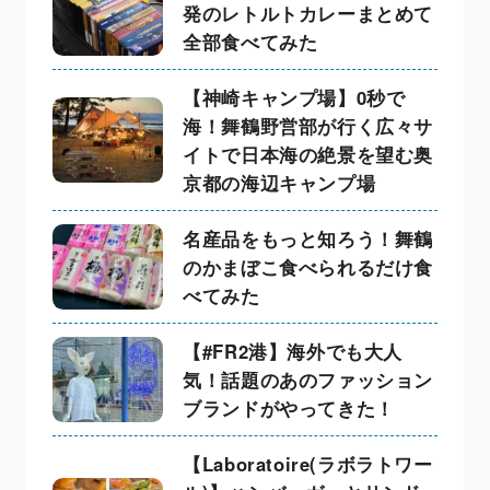
発のレトルトカレーまとめて
全部食べてみた
【神崎キャンプ場】0秒で
海！舞鶴野営部が行く広々サ
イトで日本海の絶景を望む奥
京都の海辺キャンプ場
名産品をもっと知ろう！舞鶴
のかまぼこ食べられるだけ食
べてみた
【#FR2港】海外でも大人
気！話題のあのファッション
ブランドがやってきた！
【Laboratoire(ラボラトワー