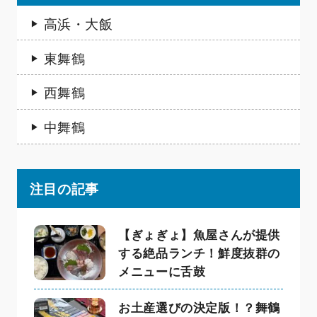
高浜・大飯
東舞鶴
西舞鶴
中舞鶴
注目の記事
【ぎょぎょ】魚屋さんが提供
する絶品ランチ！鮮度抜群の
メニューに舌鼓
お土産選びの決定版！？舞鶴