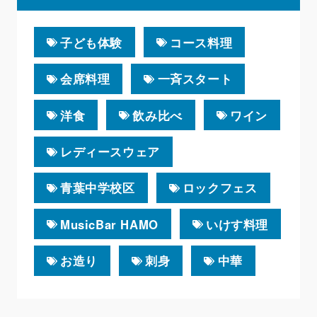
子ども体験
コース料理
会席料理
一斉スタート
洋食
飲み比べ
ワイン
レディースウェア
青葉中学校区
ロックフェス
MusicBar HAMO
いけす料理
お造り
刺身
中華