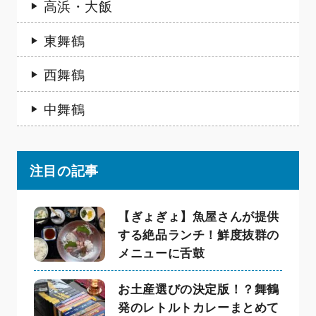
高浜・大飯
東舞鶴
西舞鶴
中舞鶴
注目の記事
【ぎょぎょ】魚屋さんが提供
する絶品ランチ！鮮度抜群の
メニューに舌鼓
お土産選びの決定版！？舞鶴
発のレトルトカレーまとめて