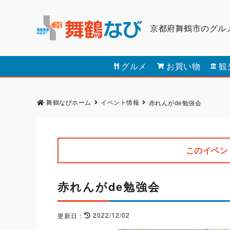
京都府舞鶴市のグル
グルメ
お買い物
観
舞鶴なびホーム
イベント情報
赤れんがde勉強会
このイベン
赤れんがde勉強会
2022/12/02
更新日：