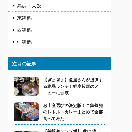
高浜・大飯
東舞鶴
西舞鶴
中舞鶴
注目の記事
【ぎょぎょ】魚屋さんが提供す
る絶品ランチ！鮮度抜群のメ
ニューに舌鼓
お土産選びの決定版！？舞鶴発
のレトルトカレーまとめて全部
食べてみた
【神崎キャンプ場】0秒で海！