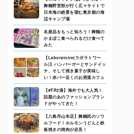
舞鶴野営部が行く広々サイトで
日本海の絶景を望む奥京都の海
辺キャンプ場
名産品をもっと知ろう！舞鶴の
かまぼこ食べられるだけ食べて
みた
【Laboratoire(ラボラトワー
ル)】ハンバーガーとサンドイッ
チ、そして焼き菓子が美味し
い！赤パー近くのお洒落カフェ
【#FR2港】海外でも大人気！
話題のあのファッションブラン
ドがやってきた！
【八島丹山本店】舞鶴民のソウ
ルフード！ホルモンうどんと鉄
板焼きの焼肉が必見！