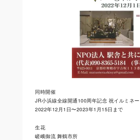
同時開催
JR小浜線全線開通100周年記念 祝イルミネ
2022年12月1日〜2023年1月15日まで
生花
嵯峨御流 舞鶴市所