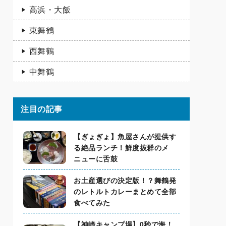
高浜・大飯
東舞鶴
西舞鶴
中舞鶴
注目の記事
【ぎょぎょ】魚屋さんが提供す
る絶品ランチ！鮮度抜群のメ
ニューに舌鼓
お土産選びの決定版！？舞鶴発
のレトルトカレーまとめて全部
食べてみた
【神崎キャンプ場】0秒で海！