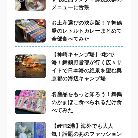
メニューに舌鼓
お土産選びの決定版！？舞鶴
発のレトルトカレーまとめて
全部食べてみた
【神崎キャンプ場】0秒で
海！舞鶴野営部が行く広々サ
イトで日本海の絶景を望む奥
京都の海辺キャンプ場
名産品をもっと知ろう！舞鶴
のかまぼこ食べられるだけ食
べてみた
【#FR2港】海外でも大人
気！話題のあのファッション