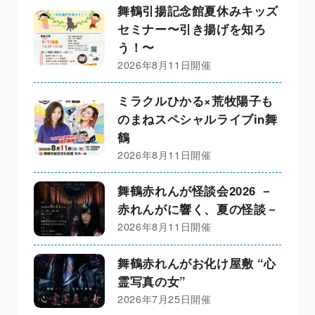
舞鶴引揚記念館夏休みキッズ
セミナー〜引き揚げを知ろ
う！〜
2026年8月11日開催
ミラクルひかる×荒牧陽子も
のまねスペシャルライブin舞
鶴
2026年8月11日開催
舞鶴赤れんが怪談会2026 －
赤れんがに響く、夏の怪談－
2026年8月11日開催
舞鶴赤れんがお化け屋敷 “心
霊写真の女”
2026年7月25日開催