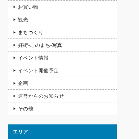
お買い物
観光
まちづくり
好街-このまち-写真
イベント情報
イベント開催予定
企画
運営からのお知らせ
その他
エリア