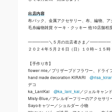
出店内容
布バック、⾦属アクセサリー、布、編物、ア
⽑⽷編物雑貨 ケーキ・クッキー 他10店舗程
━━━━━＼５月の出店者さま／━━━━━
２０２４年５月２６日（日）１０時～１５時
【手作り市】
flower mie／プリザーブドフラワー、ド
hand made decoration KIRARI
@risa_kirar
デコ
ka_LaniKai
@ka_lani_kai
／ジェルキャン
Misty-Blue／アレルギーフリーのアクセ
Sayoキャツー／ショルダー 小物