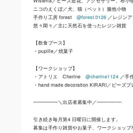
Wisteria／ビーズ造花、アクセサリー、布
ニコのえくぼ／犬、猫（ペット）服他小物
手作り工房 forest
@forest.0126
／レジンア
悠々閑々／主に天然石を使ったレジン雑貨
【飲食ブース】
・pupille／焼菓子
【ワークショップ】
・アトリエ Cherine
@cherine1124
／手
・hand made decoration KIRARI／ビ
━━━━━＼出店者募集中／━━━━━
引き続き毎⽉第4 ⽇曜⽇に開催します。
募集は手作り雑貨やお菓子、ワークショップ