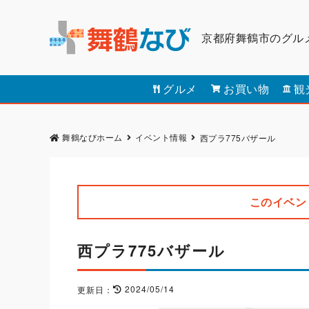
京都府舞鶴市のグル
グルメ
お買い物
観
舞鶴なびホーム
イベント情報
西プラ775バザール
このイベン
西プラ775バザール
2024/05/14
更新日：