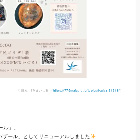
引用元：FMまいづる （
https://775maizuru.jp/topics/topics-31318/
）
ール」。
)バザール」としてリニューアルしました