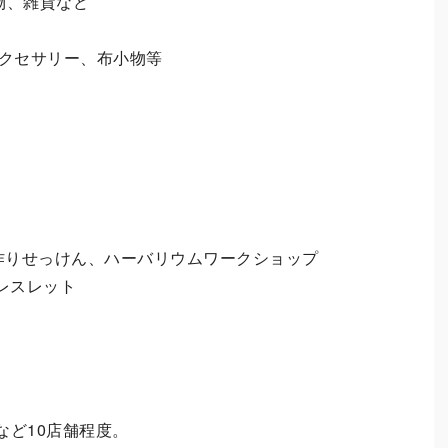
小物、雑貨など
クセサリー、布小物等
作りせっけん、ハーバリウムワークショップ
ーズブレスレット
など10店舗程度。