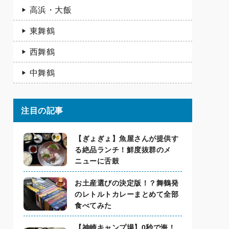
高浜・大飯
東舞鶴
西舞鶴
中舞鶴
注目の記事
【ぎょぎょ】魚屋さんが提供す
る絶品ランチ！鮮度抜群のメ
ニューに舌鼓
お土産選びの決定版！？舞鶴発
のレトルトカレーまとめて全部
食べてみた
【神崎キャンプ場】0秒で海！