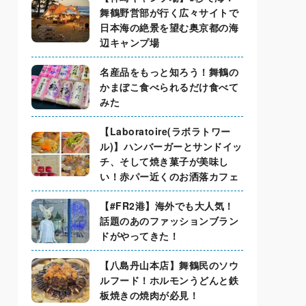
舞鶴野営部が行く広々サイトで
日本海の絶景を望む奥京都の海
辺キャンプ場
名産品をもっと知ろう！舞鶴の
かまぼこ食べられるだけ食べて
みた
【Laboratoire(ラボラトワー
ル)】ハンバーガーとサンドイッ
チ、そして焼き菓子が美味し
い！赤パー近くのお洒落カフェ
【#FR2港】海外でも大人気！
話題のあのファッションブラン
ドがやってきた！
【八島丹山本店】舞鶴民のソウ
ルフード！ホルモンうどんと鉄
板焼きの焼肉が必見！