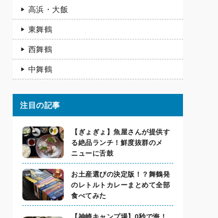
高浜・大飯
東舞鶴
西舞鶴
中舞鶴
注目の記事
【ぎょぎょ】魚屋さんが提供す
る絶品ランチ！鮮度抜群のメ
ニューに舌鼓
お土産選びの決定版！？舞鶴発
のレトルトカレーまとめて全部
食べてみた
【神崎キャンプ場】0秒で海！