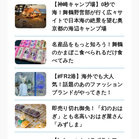
【神崎キャンプ場】0秒で
海！舞鶴野営部が行く広々サ
イトで日本海の絶景を望む奥
京都の海辺キャンプ場
名産品をもっと知ろう！舞鶴
のかまぼこ食べられるだけ食
べてみた
【#FR2港】海外でも大人
気！話題のあのファッション
ブランドがやってきた！
即売り切れ御免！「幻のおは
ぎ」とも名高いおはぎ屋さん
「みずしま」