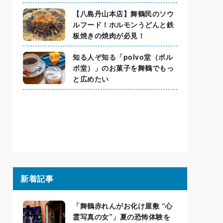
【八島丹山本店】舞鶴民のソウ
ルフード！ホルモンうどんと鉄
板焼きの焼肉が必見！
知る人ぞ知る「polvo堂（ポル
ボ堂）」のお菓子を舞鶴でもっ
と広めたい
新着記事
「舞鶴赤れんがお化け屋敷 “心
霊写真の女”」夏の恐怖体験を