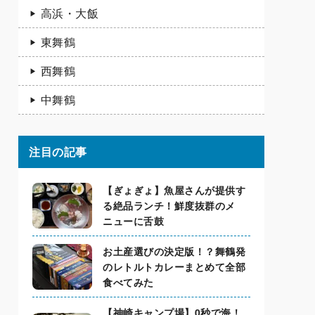
高浜・大飯
東舞鶴
西舞鶴
中舞鶴
注目の記事
【ぎょぎょ】魚屋さんが提供す
る絶品ランチ！鮮度抜群のメ
ニューに舌鼓
お土産選びの決定版！？舞鶴発
のレトルトカレーまとめて全部
食べてみた
【神崎キャンプ場】0秒で海！