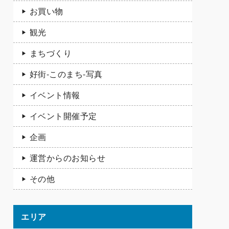
お買い物
観光
まちづくり
好街-このまち-写真
イベント情報
イベント開催予定
企画
運営からのお知らせ
その他
エリア