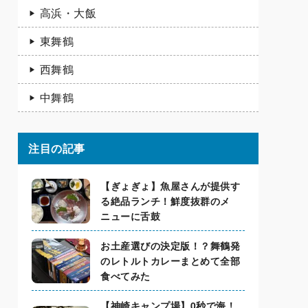
高浜・大飯
東舞鶴
西舞鶴
中舞鶴
注目の記事
【ぎょぎょ】魚屋さんが提供す
る絶品ランチ！鮮度抜群のメ
ニューに舌鼓
お土産選びの決定版！？舞鶴発
のレトルトカレーまとめて全部
食べてみた
【神崎キャンプ場】0秒で海！