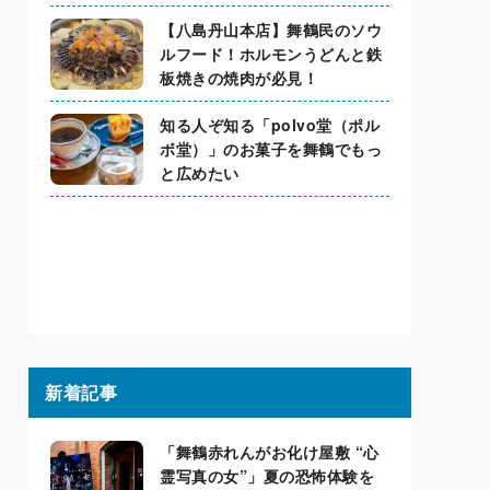
【八島丹山本店】舞鶴民のソウ
ルフード！ホルモンうどんと鉄
板焼きの焼肉が必見！
知る人ぞ知る「polvo堂（ポル
ボ堂）」のお菓子を舞鶴でもっ
と広めたい
新着記事
「舞鶴赤れんがお化け屋敷 “心
霊写真の女”」夏の恐怖体験を