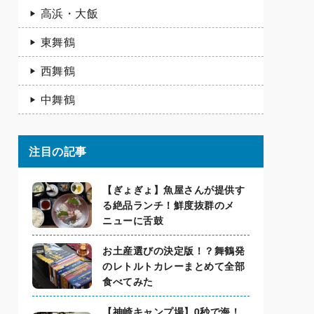
高浜・大飯
東舞鶴
西舞鶴
中舞鶴
注目の記事
【ぎょぎょ】魚屋さんが提供す
る絶品ランチ！鮮度抜群のメ
ニューに舌鼓
お土産選びの決定版！？舞鶴発
のレトルトカレーまとめて全部
食べてみた
【神崎キャンプ場】0秒で海！