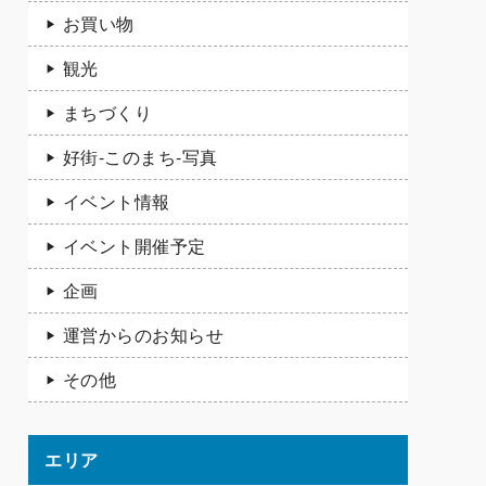
お買い物
観光
まちづくり
好街-このまち-写真
イベント情報
イベント開催予定
企画
運営からのお知らせ
その他
エリア