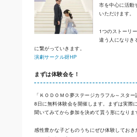
市を中心に活動
いただけます。
1つのストーリ
違う人になりき
に繋がっていきます。
演劇サークル谺HP
まずは体験会を！
「ＫＯＤＯＭＯ夢ステージカラフル～スター誕
8
日に無料体験会を開催します。まずは実際
聞いてみてから参加を決めて貰う形になりま
感性豊かな子どものうちにぜひ体験しておき