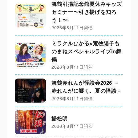
舞鶴引揚記念館夏休みキッズ
セミナー〜引き揚げを知ろ
う！〜
2026年8月11日開催
ミラクルひかる×荒牧陽子も
のまねスペシャルライブin舞
鶴
2026年8月11日開催
舞鶴赤れんが怪談会2026 －
赤れんがに響く、夏の怪談－
2026年8月11日開催
揚松明
2026年8月14日開催