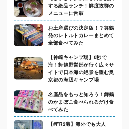
する絶品ランチ！鮮度抜群の
メニューに舌鼓
お土産選びの決定版！？舞鶴
発のレトルトカレーまとめて
全部食べてみた
【神崎キャンプ場】0秒で
海！舞鶴野営部が行く広々サ
イトで日本海の絶景を望む奥
京都の海辺キャンプ場
名産品をもっと知ろう！舞鶴
のかまぼこ食べられるだけ食
べてみた
【#FR2港】海外でも大人