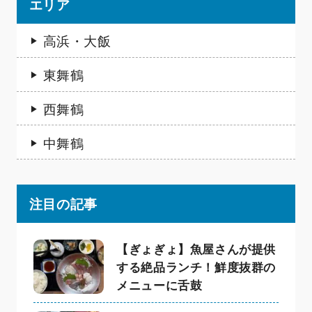
エリア
高浜・大飯
東舞鶴
西舞鶴
中舞鶴
注目の記事
【ぎょぎょ】魚屋さんが提供
する絶品ランチ！鮮度抜群の
メニューに舌鼓