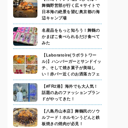
舞鶴野営部が行く広々サイトで
日本海の絶景を望む奥京都の海
辺キャンプ場
名産品をもっと知ろう！舞鶴の
かまぼこ食べられるだけ食べて
みた
【Laboratoire(ラボラトワー
ル)】ハンバーガーとサンドイッ
チ、そして焼き菓子が美味し
い！赤パー近くのお洒落カフェ
【#FR2港】海外でも大人気！
話題のあのファッションブラン
ドがやってきた！
【八島丹山本店】舞鶴民のソウ
ルフード！ホルモンうどんと鉄
板焼きの焼肉が必見！