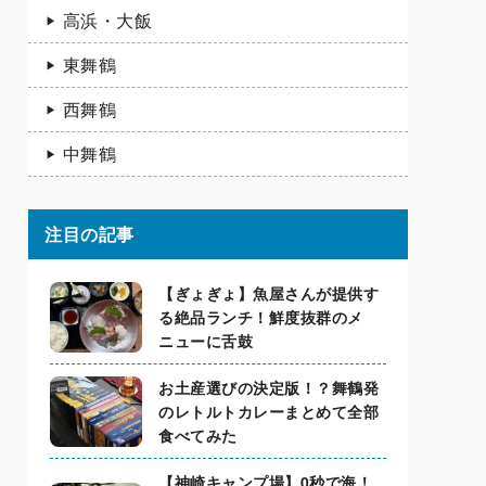
高浜・大飯
東舞鶴
西舞鶴
中舞鶴
注目の記事
【ぎょぎょ】魚屋さんが提供す
る絶品ランチ！鮮度抜群のメ
ニューに舌鼓
お土産選びの決定版！？舞鶴発
のレトルトカレーまとめて全部
食べてみた
【神崎キャンプ場】0秒で海！