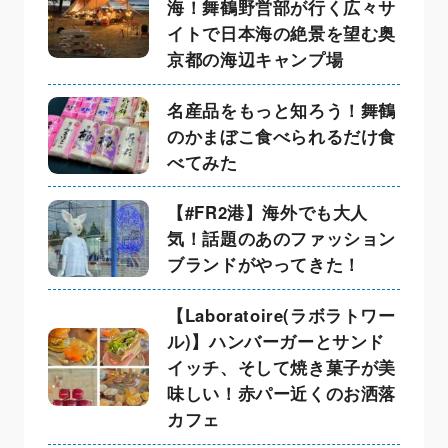
海！舞鶴野営部が行く広々サ
イトで日本海の絶景を望む奥
京都の海辺キャンプ場
名産品をもっと知ろう！舞鶴
のかまぼこ食べられるだけ食
べてみた
【#FR2港】海外でも大人
気！話題のあのファッション
ブランドがやってきた！
【Laboratoire(ラボラトワー
ル)】ハンバーガーとサンド
イッチ、そして焼き菓子が美
味しい！赤パー近くのお洒落
カフェ