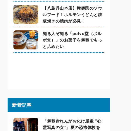
【八島丹山本店】舞鶴民のソウ
ルフード！ホルモンうどんと鉄
板焼きの焼肉が必見！
知る人ぞ知る「polvo堂（ポル
ボ堂）」のお菓子を舞鶴でもっ
と広めたい
新着記事
「舞鶴赤れんがお化け屋敷 “心
霊写真の女”」夏の恐怖体験を