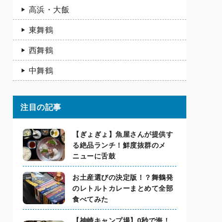
高浜・大飯
東舞鶴
西舞鶴
中舞鶴
注目の記事
【ぎょぎょ】魚屋さんが提供す
る絶品ランチ！鮮度抜群のメ
ニューに舌鼓
お土産選びの決定版！？舞鶴発
のレトルトカレーまとめて全部
食べてみた
【神崎キャンプ場】0秒で海！