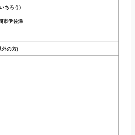
いちろう)
舞鶴市伊佐津
以外の方)