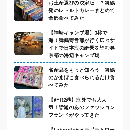
お土産選びの決定版！？舞鶴
発のレトルトカレーまとめて
全部食べてみた
【神崎キャンプ場】0秒で
海！舞鶴野営部が行く広々サ
イトで日本海の絶景を望む奥
京都の海辺キャンプ場
名産品をもっと知ろう！舞鶴
のかまぼこ食べられるだけ食
べてみた
【#FR2港】海外でも大人
気！話題のあのファッション
ブランドがやってきた！
【Laboratoire(ラボラトワー