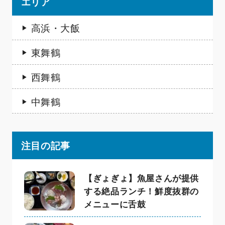
エリア
高浜・大飯
東舞鶴
西舞鶴
中舞鶴
注目の記事
【ぎょぎょ】魚屋さんが提供
する絶品ランチ！鮮度抜群の
メニューに舌鼓