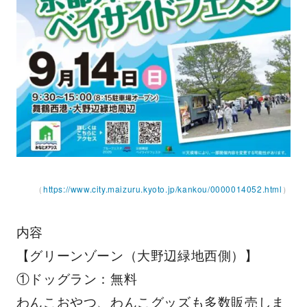
（
https://www.city.maizuru.kyoto.jp/kankou/0000014052.html
）
内容
【グリーンゾーン（大野辺緑地西側）】
①ドッグラン：無料
わんこおやつ、わんこグッズも多数販売しま