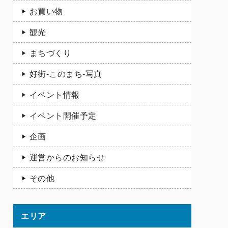
お買い物
観光
まちづくり
好街-このまち-写真
イベント情報
イベント開催予定
企画
運営からのお知らせ
その他
エリア