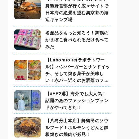
舞鶴野営部が行く広々サイトで
日本海の絶景を望む奥京都の海
辺キャンプ場
名産品をもっと知ろう！舞鶴の
かまぼこ食べられるだけ食べて
みた
【Laboratoire(ラボラトワー
ル)】ハンバーガーとサンドイッ
チ、そして焼き菓子が美味し
い！赤パー近くのお洒落カフェ
【#FR2港】海外でも大人気！
話題のあのファッションブラン
ドがやってきた！
【八島丹山本店】舞鶴民のソウ
ルフード！ホルモンうどんと鉄
板焼きの焼肉が必見！