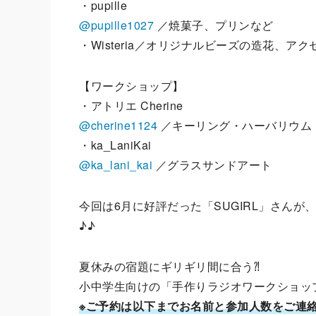
・pupille
@pupille1027
／焼菓子、プリンなど
・Wisteria／オリジナルビーズの造花、ア
【ワークショップ】
・アトリエ Cherine
@cherine1124
／キーリング・ハーバリウム
・ka_LaniKai
@ka_lani_kai
／グラスサンドアート
今回は6月に好評だった「SUGIRL」さん
♪♪
夏休みの宿題にギリギリ間に合う⁈
小中学生向けの「手作りラジオワークショッ
※ご予約は以下までお名前と参加人数をご連