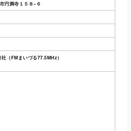
舞鶴市円満寺１５８−６
（FMまいづる77.5MHz）