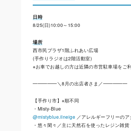
日時
8/25(日)10:00～15:00
場所
⻄市⺠プラザ1階ふれあい広場
(手作りラジオは2階活動室)
※お車でお越しの方は近隣の市営駐⾞場をご
━━━━━＼8月の出店者さま／━━━━━
【手作り市】※順不同
・Misty-Blue
@mistyblue.ilneige
／アレルギーフリーのア
・悠々閑々／主に天然石を使ったレジン雑貨