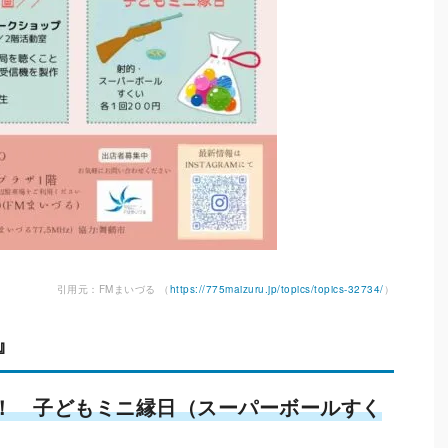
引用元：FMまいづる （
https://775maizuru.jp/topics/topics-32734/
）
』
！ 子どもミニ縁日（スーパーボールすく