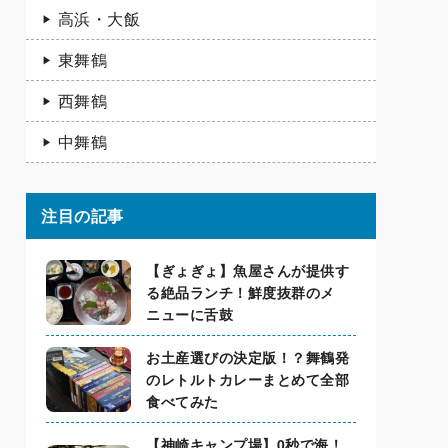
高浜・大飯
東舞鶴
西舞鶴
中舞鶴
注目の記事
【ぎょぎょ】魚屋さんが提供す
る絶品ランチ！鮮度抜群のメ
ニューに舌鼓
お土産選びの決定版！？舞鶴発
のレトルトカレーまとめて全部
食べてみた
【神崎キャンプ場】0秒で海！