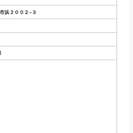
舞鶴市浜２００２−３
課