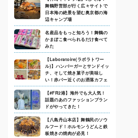
舞鶴野営部が行く広々サイトで
日本海の絶景を望む奥京都の海
辺キャンプ場
名産品をもっと知ろう！舞鶴の
かまぼこ食べられるだけ食べて
みた
【Laboratoire(ラボラトワー
ル)】ハンバーガーとサンドイッ
チ、そして焼き菓子が美味し
い！赤パー近くのお洒落カフェ
【#FR2港】海外でも大人気！
話題のあのファッションブラン
ドがやってきた！
【八島丹山本店】舞鶴民のソウ
ルフード！ホルモンうどんと鉄
板焼きの焼肉が必見！