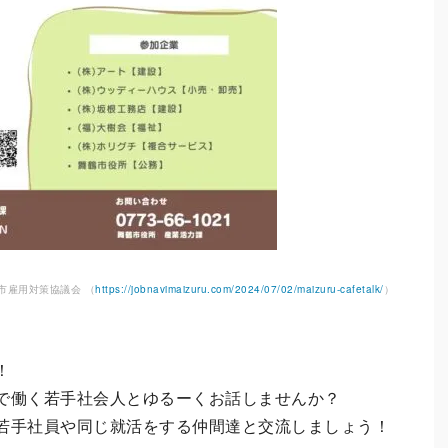
市雇用対策協議会 （
https://jobnavimaizuru.com/2024/07/02/maizuru-cafetalk/
）
！
で働く若手社会人とゆるーくお話しませんか？
若手社員や同じ就活をする仲間達と交流しましょう！