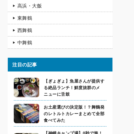
高浜・大飯
東舞鶴
西舞鶴
中舞鶴
注目の記事
【ぎょぎょ】魚屋さんが提供す
る絶品ランチ！鮮度抜群のメ
ニューに舌鼓
お土産選びの決定版！？舞鶴発
のレトルトカレーまとめて全部
食べてみた
【神崎キャンプ場】0秒で海！