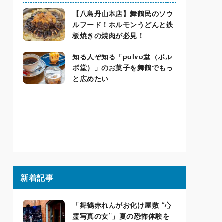
【八島丹山本店】舞鶴民のソウ
ルフード！ホルモンうどんと鉄
板焼きの焼肉が必見！
知る人ぞ知る「polvo堂（ポル
ボ堂）」のお菓子を舞鶴でもっ
と広めたい
新着記事
「舞鶴赤れんがお化け屋敷 “心
霊写真の女”」夏の恐怖体験を