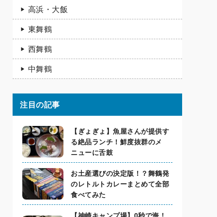
高浜・大飯
東舞鶴
西舞鶴
中舞鶴
注目の記事
【ぎょぎょ】魚屋さんが提供す
る絶品ランチ！鮮度抜群のメ
ニューに舌鼓
お土産選びの決定版！？舞鶴発
のレトルトカレーまとめて全部
食べてみた
【神崎キャンプ場】0秒で海！