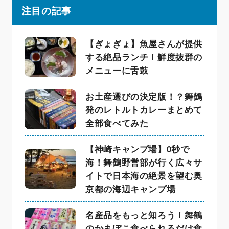
注目の記事
【ぎょぎょ】魚屋さんが提供
する絶品ランチ！鮮度抜群の
メニューに舌鼓
お土産選びの決定版！？舞鶴
発のレトルトカレーまとめて
全部食べてみた
【神崎キャンプ場】0秒で
海！舞鶴野営部が行く広々サ
イトで日本海の絶景を望む奥
京都の海辺キャンプ場
名産品をもっと知ろう！舞鶴
のかまぼこ食べられるだけ食