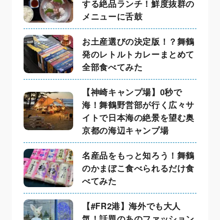
する絶品ランチ！鮮度抜群の
メニューに舌鼓
お土産選びの決定版！？舞鶴
発のレトルトカレーまとめて
全部食べてみた
【神崎キャンプ場】0秒で
海！舞鶴野営部が行く広々サ
イトで日本海の絶景を望む奥
京都の海辺キャンプ場
名産品をもっと知ろう！舞鶴
のかまぼこ食べられるだけ食
べてみた
【#FR2港】海外でも大人
気！話題のあのファッション