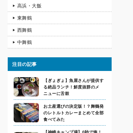
高浜・大飯
東舞鶴
西舞鶴
中舞鶴
注目の記事
【ぎょぎょ】魚屋さんが提供す
る絶品ランチ！鮮度抜群のメ
ニューに舌鼓
お土産選びの決定版！？舞鶴発
のレトルトカレーまとめて全部
食べてみた
【神崎キャンプ場】0秒で海！