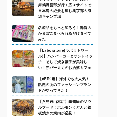
舞鶴野営部が行く広々サイトで
日本海の絶景を望む奥京都の海
辺キャンプ場
名産品をもっと知ろう！舞鶴の
かまぼこ食べられるだけ食べて
みた
【Laboratoire(ラボラトワー
ル)】ハンバーガーとサンドイッ
チ、そして焼き菓子が美味し
い！赤パー近くのお洒落カフェ
【#FR2港】海外でも大人気！
話題のあのファッションブラン
ドがやってきた！
【八島丹山本店】舞鶴民のソウ
ルフード！ホルモンうどんと鉄
板焼きの焼肉が必見！