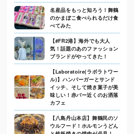
名産品をもっと知ろう！舞鶴
のかまぼこ食べられるだけ食
べてみた
【#FR2港】海外でも大人
気！話題のあのファッション
ブランドがやってきた！
【Laboratoire(ラボラトワー
ル)】ハンバーガーとサンド
イッチ、そして焼き菓子が美
味しい！赤パー近くのお洒落
カフェ
【八島丹山本店】舞鶴民のソ
ウルフード！ホルモンうどん
と鉄板焼きの焼肉が必見！